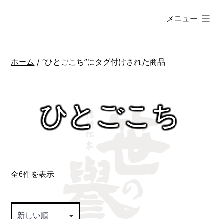
コ
メニュー
笹
ン
井
テ
酒
ン
ホーム
/ “ひとごこち”にタグ付けされた商品
造
ツ
オ
へ
ン
ひとごこち
ス
ラ
キ
イ
ッ
ン
プ
シ
全6件を表示
新
ョ
し
ッ
い
プ