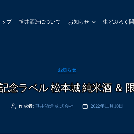
ョップ
笹井酒造について
お知らせ
生どぶろく
カ
お知らせ
テ
ゴ
記念ラベル 松本城 純米酒 ＆ 
リ
ー
作成者:
笹井酒造 株式会社
2022年11月10日
投
投
稿
稿
者
日