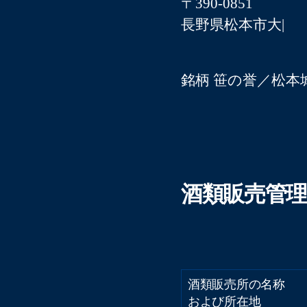
〒390-0851
長野県松本市大字島
銘柄 笹の誉／松本
酒類販売管
酒類販売所の名称
および所在地