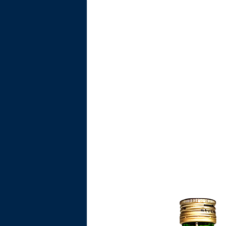
井
酒
造
株
式
会
社
｜
長
野
県
松
本
市
の
酒
蔵