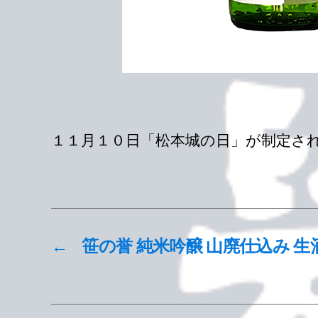
１１月１０日「松本城の日」が制定され
←
笹の誉 純米吟醸 山廃仕込み 生