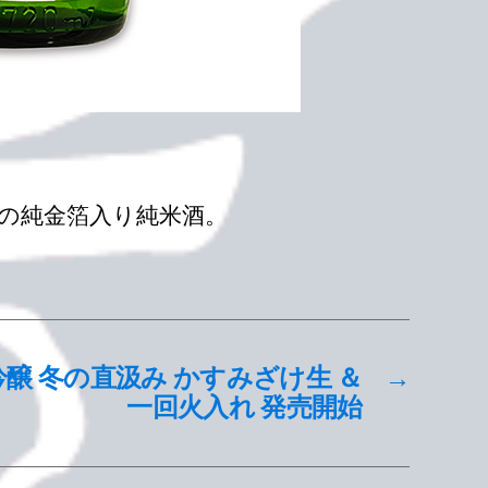
本の純金箔入り純米酒。
吟醸 冬の直汲み かすみざけ生 ＆
→
一回火入れ 発売開始