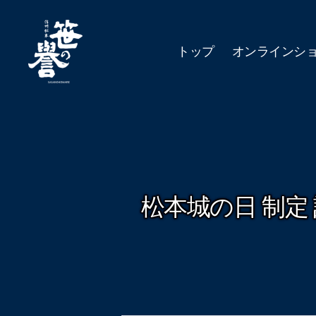
トップ
オンラインシ
城
下
町
松
本
の
さ
け
松本城の日 制定 
笹
の
誉
醸
造
元
笹