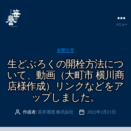
メニュー
城
下
町
松
カ
お知らせ
本
テ
生どぶろくの開栓方法につ
の
ゴ
さ
リ
いて、動画（大町市 横川商
け
ー
笹
店様作成）リンクなどをア
の
誉
ップしました。
醸
造
作成者:
笹井酒造 株式会社
2022年1月21日
投
投
元
稿
稿
笹
者
日
井