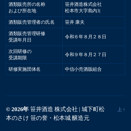
酒類販売所の名称
笹井酒造株式会社
および所在地
松本市大字島内368
酒類販売管理者の氏名
笹井 康夫
酒類販売管理研修
令和６年８月２８日
受講年月日
次回研修の
令和９年８月２７日
受講期限
研修実施団体名
中信小売酒販組合
© 2026年
笹井酒造 株式会社 | 城下町松
上
↑
本のさけ 笹の誉・松本城 醸造元