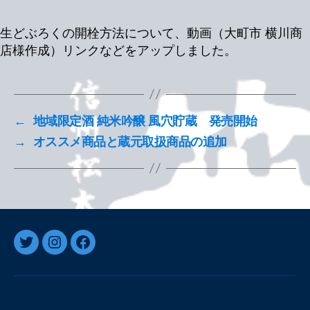
酒
造
生どぶろくの開栓方法について、動画（大町市 横川商
株
式
店様作成）リンクなどをアップしました。
会
社
｜
長
←
地域限定酒 純米吟醸 風穴貯蔵 発売開始
野
県
→
オススメ商品と蔵元取扱商品の追加
松
本
市
の
酒
蔵
Twitter
Instagram
Facebook